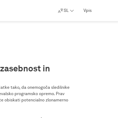
SL
Vpis
 zasebnost in
atke tako, da onemogoča sledilnike
aševalsko programsko opremo. Prav
te obiskati potencialno zlonamerno