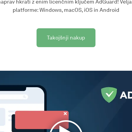
naprav hkrati z enim licenčnim ključem AdGuard! Velja
platforme: Windows, macOS, iOS in Android
Takojšnji nakup