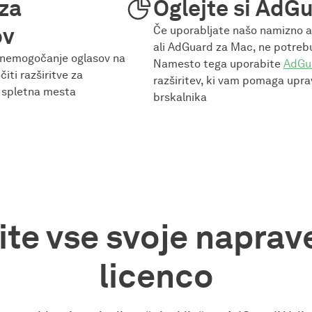
 za
Oglejte si AdG
ov
Če uporabljate našo namizno a
ali AdGuard za Mac, ne potrebu
onemogočanje oglasov na
Namesto tega uporabite
AdGu
iti razširitve za
razširitev, ki vam pomaga uprav
a spletna mesta
brskalnika
ite vse svoje naprav
licenco