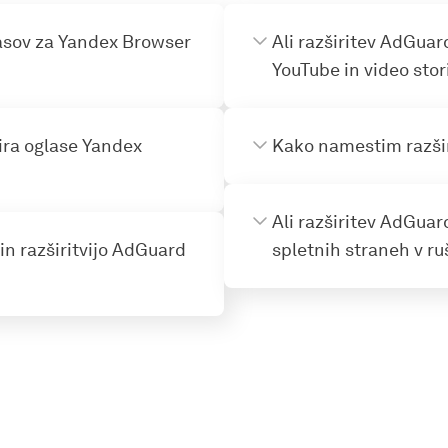
lasov za Yandex Browser
Ali razširitev AdGua
YouTube in video sto
kira oglase Yandex
Kako namestim razši
Ali razširitev AdGua
in razširitvijo AdGuard
spletnih straneh v ru