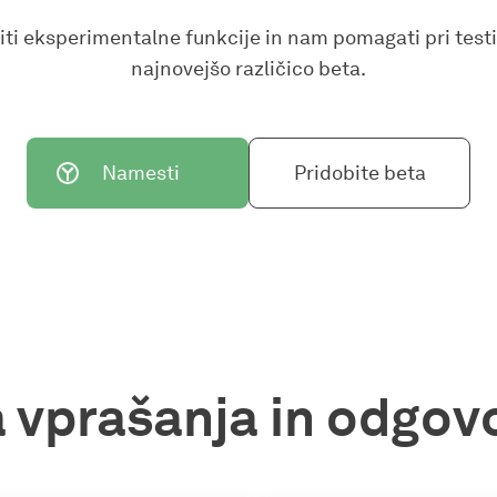
riti eksperimentalne funkcije in nam pomagati pri testi
najnovejšo različico beta.
Namesti
Pridobite beta
 vprašanja in odgovo