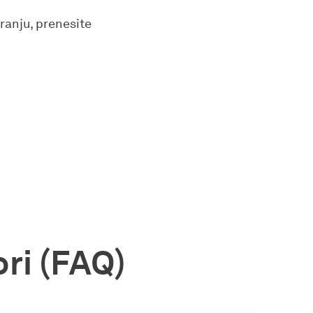
ranju, prenesite
ri (FAQ)