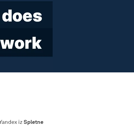
 Yandex iz
Spletne