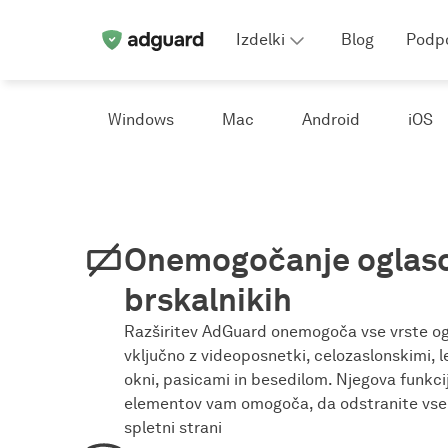
Izdelki
Blog
Podp
Windows
Mac
Android
iOS
Onemogočanje oglaso
brskalnikih
Razširitev AdGuard onemogoča vse vrste ogl
vključno z videoposnetki, celozaslonskimi, 
okni, pasicami in besedilom. Njegova funkc
elementov vam omogoča, da odstranite vse
spletni strani