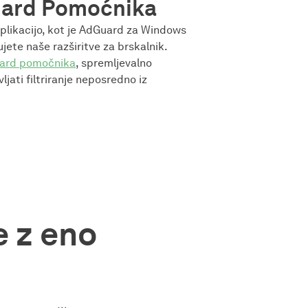
uard Pomoćnika
plikacijo, kot je AdGuard za Windows
jete naše razširitve za brskalnik.
ard pomočnika
, spremljevalno
ljati filtriranje neposredno iz
e z eno