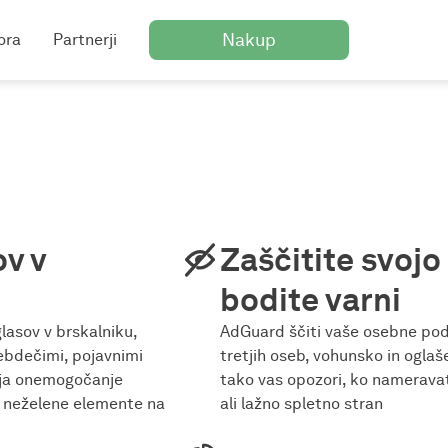
Nakup
ora
Partnerji
v v
Zaščitite svojo
bodite varni
asov v brskalniku,
AdGuard ščiti vaše osebne pod
lebdečimi, pojavnimi
tretjih oseb, vohunsko in ogl
ija onemogočanje
tako vas opozori, ko namerava
 neželene elemente na
ali lažno spletno stran