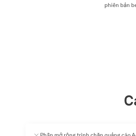
phiên bản be
C
Phần mở rộng trình chặn quảng cáo A