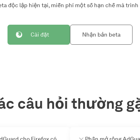
ta độc lập hiện tại, miễn phí một số hạn chế mà trình 
Cài đặt
Nhận bản beta
ác câu hỏi thường g
dGuard cho Firefox có
Phần mở rộng AdGuar