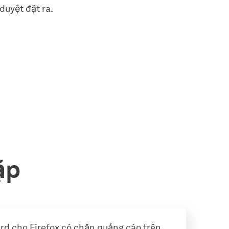
duyệt đặt ra.
ặp
d cho Firefox có chặn quảng cáo trên