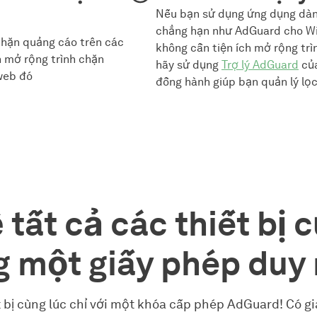
Nếu bạn sử dụng ứng dụng dành
chẳng hạn như AdGuard cho W
 chặn quảng cáo trên các
không cần tiện ích mở rộng trì
h mở rộng trình chặn
hãy sử dụng
Trợ lý AdGuard
của
web đó
đồng hành giúp bạn quản lý lọc
 tất cả các thiết bị 
 một giấy phép duy
 bị cùng lúc chỉ với một khóa cấp phép AdGuard! Có giá