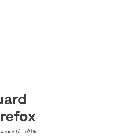
uard
refox
húng tôi trở lại.