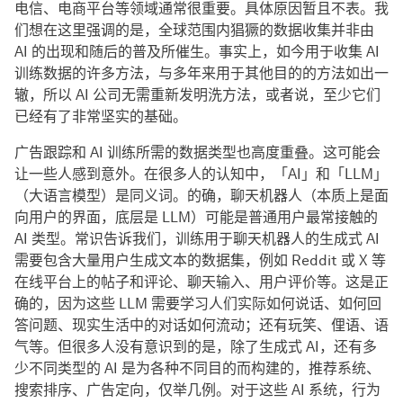
电信、电商平台等领域通常很重要。具体原因暂且不表。我
们想在这里强调的是，全球范围内猖獗的数据收集并非由
AI 的出现和随后的普及所催生。事实上，如今用于收集 AI
训练数据的许多方法，与多年来用于其他目的的方法如出一
辙，所以 AI 公司无需重新发明洗方法，或者说，至少它们
已经有了非常坚实的基础。
广告跟踪和 AI 训练所需的数据类型也高度重叠。这可能会
让一些人感到意外。在很多人的认知中，「AI」和「LLM」
（大语言模型）是同义词。的确，聊天机器人（本质上是面
向用户的界面，底层是 LLM）可能是普通用户最常接触的
AI 类型。常识告诉我们，训练用于聊天机器人的生成式 AI
需要包含大量用户生成文本的数据集，例如 Reddit 或 X 等
在线平台上的帖子和评论、聊天输入、用户评价等。这是正
确的，因为这些 LLM 需要学习人们实际如何说话、如何回
答问题、现实生活中的对话如何流动；还有玩笑、俚语、语
气等。但很多人没有意识到的是，除了生成式 AI，还有多
少不同类型的 AI 是为各种不同目的而构建的，推荐系统、
搜索排序、广告定向，仅举几例。对于这些 AI 系统，行为