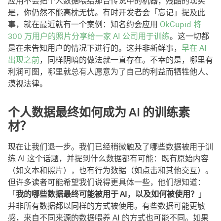
应用不会把个人数据喂给那台传说中的机器，残酷的现实
是，你仍然不能高枕无忧。有时开发者会「忘记」提及此
事，就在最近就有一个案例：知名约会应用
OkCupid 将
300 万用户的照片分享给一家 AI 公司用于训练
。这一切都
是在未告知用户的情况下进行的。这并非新鲜事，
早在 AI
出现之前
，同样阴暗的做法就一直存在。不幸的是，哪里有
利润可图，哪里就总有人愿意为了自己的利益而牺牲他人、
漠视法律。
个人数据最终如何成为 AI 的训练素
材？
现在让我们退一步。我们已经稍微触及了哪些数据被用于训
练 AI 这个话题，并提到什么数据都有可能：既有原始内容
（如文本和照片），也有行为数据（如点击和其他交互）。
但许多读者可能希望我们说得更具体一些，他们想知道：
「
我的哪些数据最终可能被用于 AI，以及如何被使用？
」
并非所有数据都以同样的方式被使用。有些数据可能更敏
感，来自不同来源的数据喂养 AI 的方式也可能不同。如果