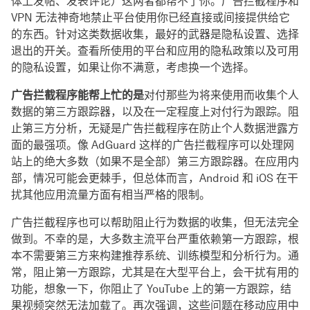
体上发帖、发表评论）这两者都帮不了你。广告拦截程序和
VPN 无法神奇地禁止平台使用你已经直接或间接提供给它
的东西。针对这类数据收集，最好的武器是隐私设置、选择
退出的开关。查看所使用的平台和应用的隐私政策以及可用
的隐私设置，如果让你不满意，考虑换一个选择。
广告拦截程序能帮上忙的是
对付那些为将来使用而收集个人
数据的第三方跟踪器，以及在一定程度上对付行为跟踪。阻
止第三方分析，无疑是广告拦截程序在防止个人数据泄露方
面的最强项。像 AdGuard 这样的广告拦截程序可以处理网
站上的绝大多数（如果不是全部）第三方跟踪器。在应用内
部，情况可能会更棘手，但总体而言，Android 和 iOS 在干
扰其他应用流量方面有相当严格的限制。
广告拦截程序也可以帮助阻止行为数据的收集，但无法完全
做到。不幸的是，大多数主流平台严重依赖第一方跟踪，根
本不需要第三方来构建推荐系统、训练模型和分析行为。通
常，阻止第一方跟踪，尤其是在大型平台上，会干扰有用的
功能，想象一下，你阻止了 YouTube 上的第一方跟踪，结
果视频突然无法加载了。再次强调，这些问题在移动应用中