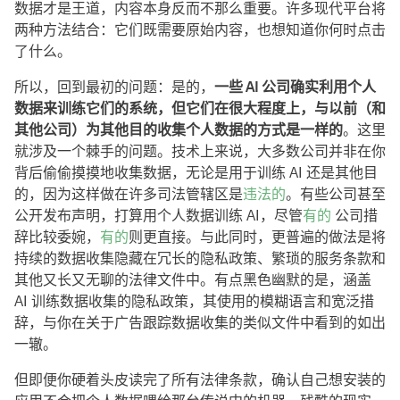
数据才是王道，内容本身反而不那么重要。许多现代平台将
两种方法结合：它们既需要原始内容，也想知道你何时点击
了什么。
所以，回到最初的问题：是的，
一些 AI 公司确实利用个人
数据来训练它们的系统，但它们在很大程度上，与以前（和
其他公司）为其他目的收集个人数据的方式是一样的
。这里
就涉及一个棘手的问题。技术上来说，大多数公司并非在你
背后偷偷摸摸地收集数据，无论是用于训练 AI 还是其他目
的，因为这样做在许多司法管辖区是
违法的
。有些公司甚至
公开发布声明，打算用个人数据训练 AI，尽管
有的
公司措
辞比较委婉，
有的
则更直接。与此同时，更普遍的做法是将
持续的数据收集隐藏在冗长的隐私政策、繁琐的服务条款和
其他又长又无聊的法律文件中。有点黑色幽默的是，涵盖
AI 训练数据收集的隐私政策，其使用的模糊语言和宽泛措
辞，与你在关于广告跟踪数据收集的类似文件中看到的如出
一辙。
但即便你硬着头皮读完了所有法律条款，确认自己想安装的