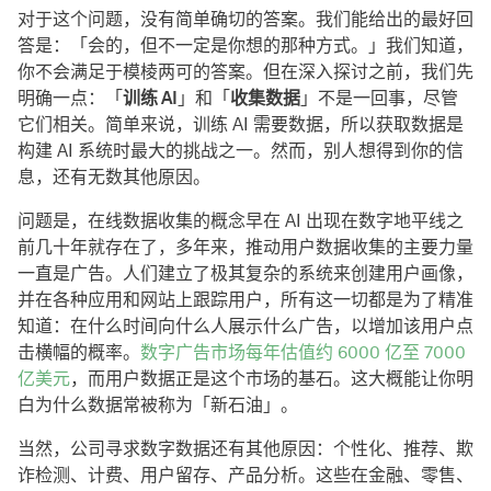
对于这个问题，没有简单确切的答案。我们能给出的最好回
答是：「会的，但不一定是你想的那种方式。」我们知道，
你不会满足于模棱两可的答案。但在深入探讨之前，我们先
明确一点：「
训练 AI
」和「
收集数据
」不是一回事，尽管
它们相关。简单来说，训练 AI 需要数据，所以获取数据是
构建 AI 系统时最大的挑战之一。然而，别人想得到你的信
息，还有无数其他原因。
问题是，在线数据收集的概念早在 AI 出现在数字地平线之
前几十年就存在了，多年来，推动用户数据收集的主要力量
一直是广告。人们建立了极其复杂的系统来创建用户画像，
并在各种应用和网站上跟踪用户，所有这一切都是为了精准
知道：在什么时间向什么人展示什么广告，以增加该用户点
击横幅的概率。
数字广告市场每年估值约 6000 亿至 7000
亿美元
，而用户数据正是这个市场的基石。这大概能让你明
白为什么数据常被称为「新石油」。
当然，公司寻求数字数据还有其他原因：个性化、推荐、欺
诈检测、计费、用户留存、产品分析。这些在金融、零售、