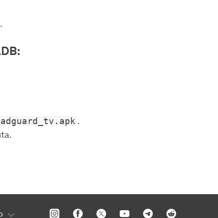
.
ADB:
/adguard_tv.apk
.
ta.
o