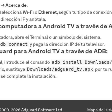
 → Acerca de
.
selecciona
Wi-Fi
o
Ethernet
, según tu tipo de conexión
dirección IP y anótala.
computadora a Android TV a través de 
adora, abre el Terminal o un símbolo del sistema.
adb connect
y pega la dirección IP de tu televisor.
uard para Android TV a través de ADB:
al, introduce el comando
adb install Downloads
io, sustituye
Downloads/adguard_tv.apk
por tu ru
 se complete la instalación.
2009–2026 Adguard Software Ltd.
Mapa del siti