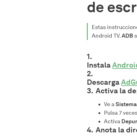
de escr
Estas instruccion
Android TV.
ADB
s
Instala
Androi
Descarga
AdGu
Activa la de
Ve a
Sistema
Pulsa 7 vece
Activa
Depur
Anota la dir