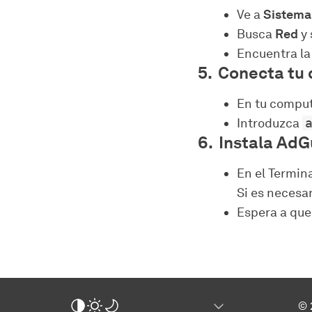
Ve a
Sistema
Busca
Red
y 
Encuentra la 
Conecta tu 
En tu comput
Introduzca
Instala AdG
En el Termin
Si es necesar
Espera a que
© 