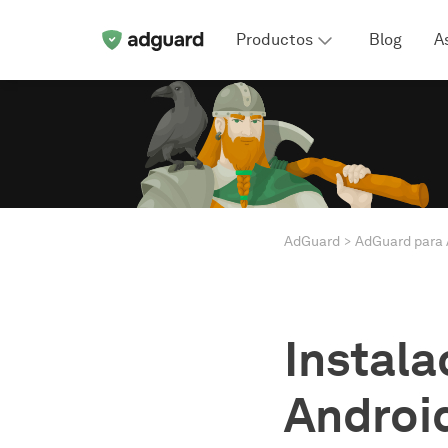
Productos
Blog
A
AdGuard
AdGuard para 
Instala
Android