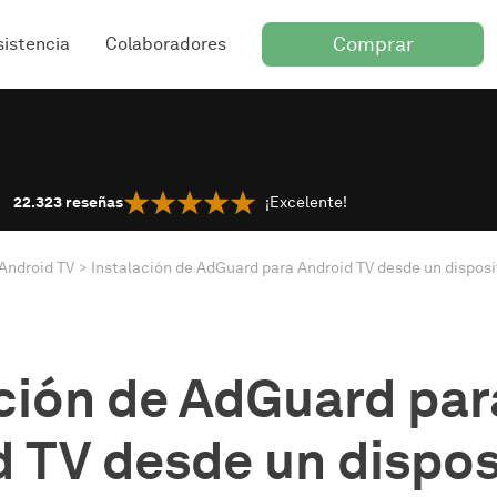
Comprar
sistencia
Colaboradores
22.323
reseñas
¡Excelente!
Android TV
Instalación de AdGuard para Android TV desde un disposit
ción de AdGuard par
 TV desde un dispos