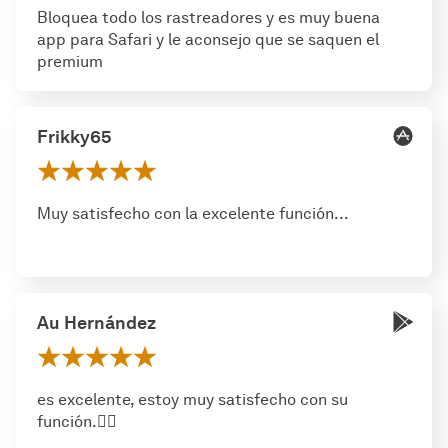
Bloquea todo los rastreadores y es muy buena
app para Safari y le aconsejo que se saquen el
premium
Frikky65
Muy satisfecho con la excelente función...
Au Hernández
es excelente, estoy muy satisfecho con su
función.👌🏻