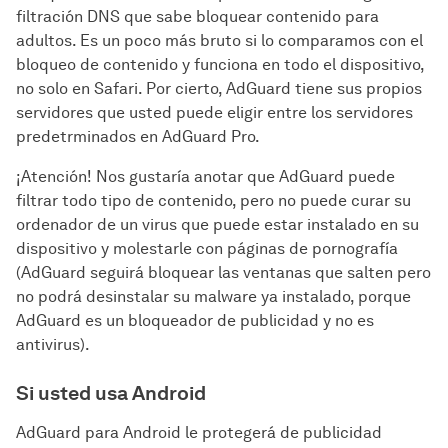
filtración DNS que sabe bloquear contenido para
adultos. Es un poco más bruto si lo comparamos con el
bloqueo de contenido y funciona en todo el dispositivo,
no solo en Safari. Por cierto, AdGuard tiene sus propios
servidores que usted puede eligir entre los servidores
predetrminados en AdGuard Pro.
¡Atención! Nos gustaría anotar que AdGuard puede
filtrar todo tipo de contenido, pero no puede curar su
ordenador de un virus que puede estar instalado en su
dispositivo y molestarle con páginas de pornografía
(AdGuard seguirá bloquear las ventanas que salten pero
no podrá desinstalar su malware ya instalado, porque
AdGuard es un bloqueador de publicidad y no es
antivirus).
Si usted usa Android
AdGuard para Android le protegerá de publicidad