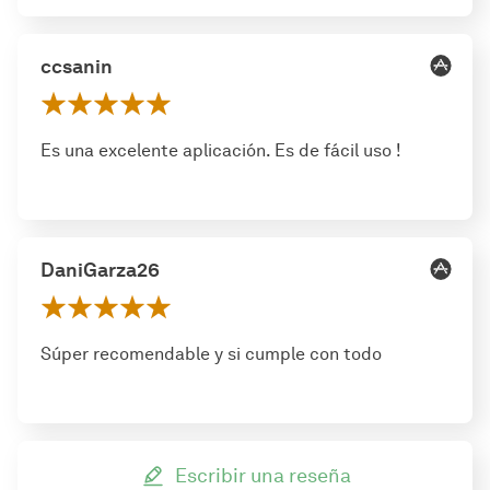
ccsanin
Es una excelente aplicación. Es de fácil uso !
DaniGarza26
Súper recomendable y si cumple con todo
Escribir una reseña