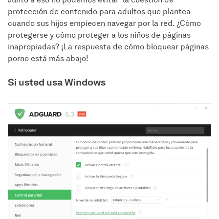
protección de contenido para adultos que plantea
cuando sus hijos empiecen navegar por la red. ¿Cómo
protegerse y cómo proteger a los niños de páginas
inapropiadas? ¡La respuesta de cómo bloquear páginas
porno está más abajo!
Si usted usa Windows