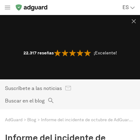
ES
22.317
reseñas
¡Excelente!
Suscríbete a las noticias
Buscar en el blog
AdGuard
Blog
Informe del incidente de octubre de AdGuard para Windows: Post Mortem
Informe del incidente de