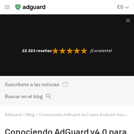
ES
22.323
reseñas
¡Excelente!
Suscríbete a las noticias
Buscar en el blog
AdGuard
Blog
Conociendo AdGuard v4.0 para Android: Asistente
Conociendo AdGuard v4.0 para