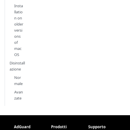
Insta
llatio
n on
older
versi
ons
of
mac
OS
Disinstall
azione
Nor
male
Avan
zate
AdGuard
Prodotti
Supporto