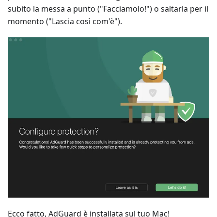
subito la messa a punto ("Facciamolo!") o saltarla per il
momento ("Lascia così com'è").
Ecco fatto, AdGuard è installata sul tuo Mac!