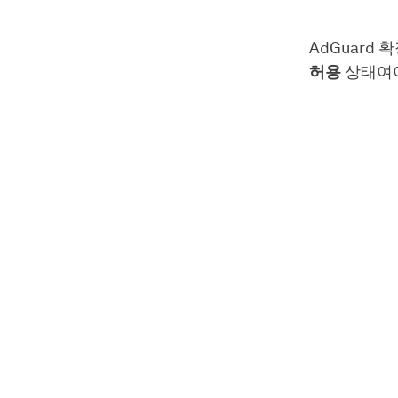
AdGuard
허용
상태여야