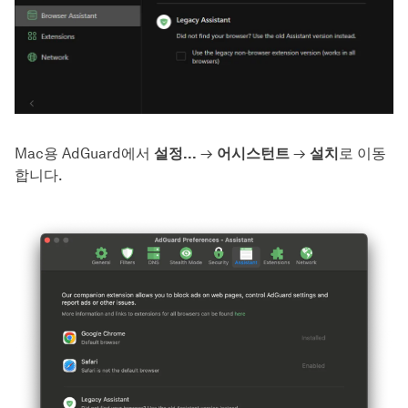
Mac용 AdGuard에서
설정...
→
어시스턴트
→
설치
로 이동
합니다.