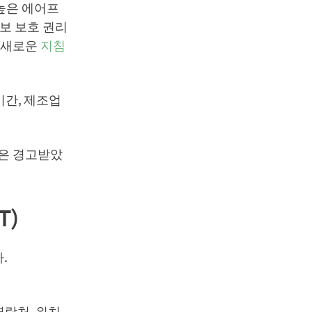
 높은 에어프
보 보호 권리
는 새로운
지침
기간, 제조업
들은 경고받았
T)
.