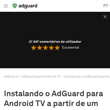
PT
21 347
comentários de utilizador
Excelente!
AdGuard
AdGuard para Android TV
Instalando o Ad
Instalando o AdGuard para
Android TV a partir de um