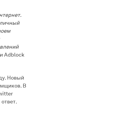
нтернет.
тличный
воем
явлений
и Adblock
ду. Новый
амщиков. В
itter
 ответ.