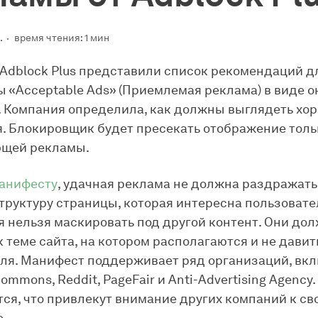
.
время чтения: 1 мин
Adblock Plus представили список рекомендаций д
 «Acceptable Ads» (Приемлемая реклама) в виде о
 Компания определила, как должны выглядеть хо
. Блокировщик будет пресекать отображение толь
щей рекламы.
анифесту
, удачная реклама не должна раздражать
труктуру страницы, которая интересна пользовате
 нельзя маскировать под другой контент. Они до
к теме сайта, на котором располагаются и не давит
ля. Манифест поддерживает ряд организаций, вк
mmons, Reddit, PageFair и Anti-Advertising Agency.
тся, что привлекут внимание других компаний к св