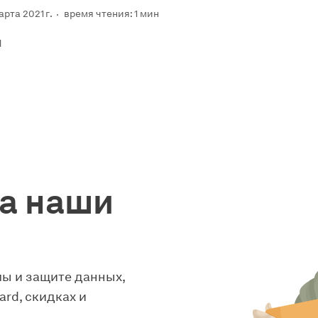
рта 2021 г.
время чтения: 1 мин
d
а наши
ы и защите данных,
rd, скидках и