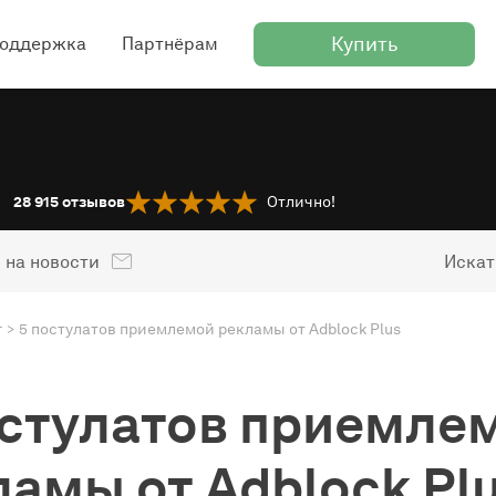
Купить
оддержка
Партнёрам
28 915
отзывов
Отлично!
 на новости
Искат
г
5 постулатов приемлемой рекламы от Adblock Plus
остулатов приемле
ламы от Adblock Pl