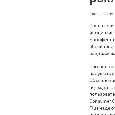
4 апреля 2014 г
Создатели 
инициативы
манифеста.
объявления
раздражаю
Согласно
м
нарушать с
Объявления
подходить 
пользовате
Consumer Co
Plus надею