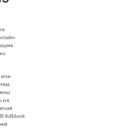
ля
нлайн-
рошие
ко
 или
лям.
лжны
ь на
лючая
 В Adblock
оей