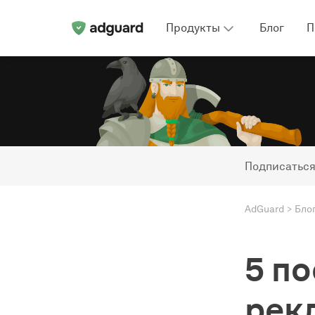
Продукты
Блог
П
Подписаться
AdGuard
Бло
5 п
рек