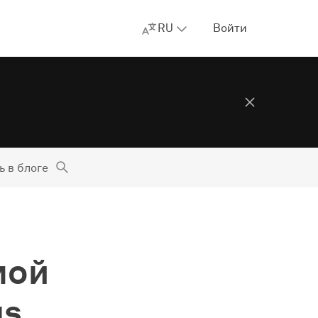
RU
Войти
ь в блоге
мой
us