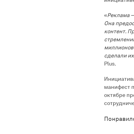
инициативе
«
Реклама —
Она предос
контент. П
стремлении
миллионов 
сделали их
Plus.
Инициатива
манифест п
октябре пр
сотрудничес
Понравил