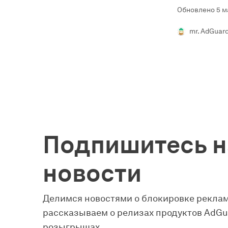
Обновлено 5 ма
mr. AdGuar
Подпишитесь н
новости
Делимся новостями о блокировке реклам
рассказываем о релизах продуктов AdGua
розыгрышах