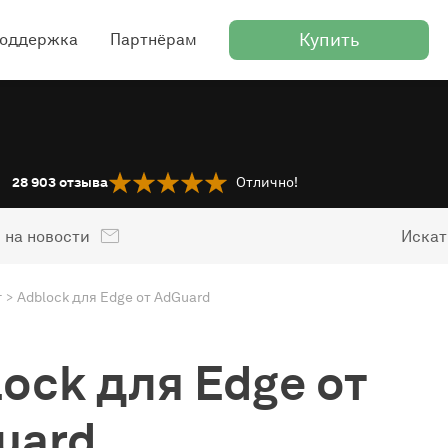
Купить
оддержка
Партнёрам
28 903
отзыва
Отлично!
 на новости
Искат
г
Adblock для Edge от AdGuard
ock для Edge от
uard