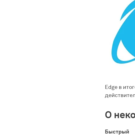
Edge в ито
действител
О нек
Быстрый