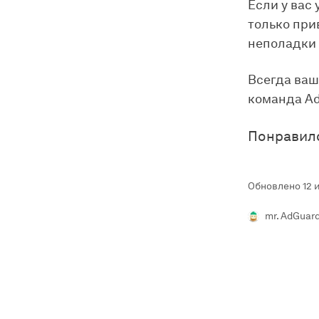
Если у вас
только при
неполадки 
Всегда ваш
команда A
Понравил
Обновлено 12 и
mr. AdGuar