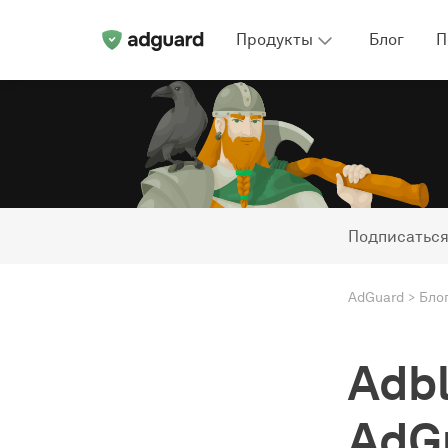
Продукты
Блог
П
Подписаться
AdGuard
Бло
Adbl
AdG