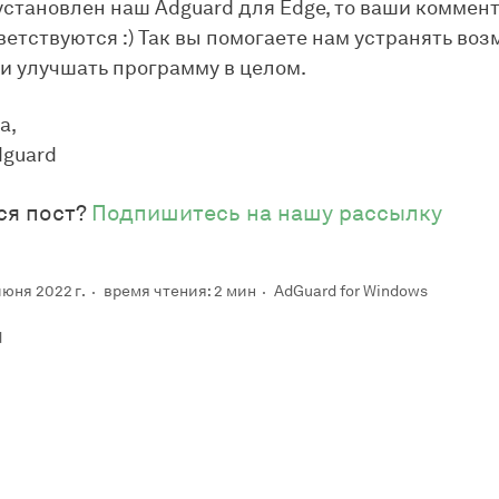
 установлен наш Adguard для Edge, то ваши коммен
ветствуются :) Так вы помогаете нам устранять во
и улучшать программу в целом.
а,
dguard
ся пост?
Подпишитесь на нашу рассылку
юня 2022 г.
время чтения: 2 мин
AdGuard for Windows
d