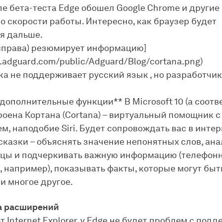
пе бета-теста Edge обошел Google Chrome и другие
о скорости работы. Интересно, как браузер будет
я дальше.
(справа) резюмирует информацию]
n.adguard.com/public/Adguard/Blog/cortana.png)
ка не поддерживает русский язык , но разработчи
дополнительные функции** В Microsoft 10 (а соотв
троена Кортана (Cortana) – виртуальный помощник 
м, наподобие Siri. Будет сопровождать вас в интер
сказки – объяснять значение непонятных слов, ан
ицы и подчеркивать важную информацию (телефон
, например), показывать факты, которые могут быт
и многое другое.
 расширений
т Internet Explorer, у Edge не будет проблем с под