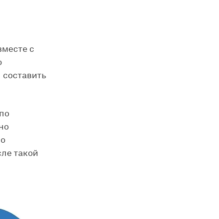
вместе с
о
ы составить
 по
но
но
сле такой