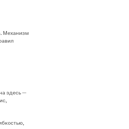
а. Механизм
равил
ча здесь —
ис,
ибкостью,