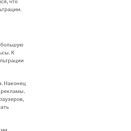
ся, что
ьтрации.
и большую
ьсы. К
ильтрации
в. Наконец
 рекламы.
раузеров,
вать
тии.