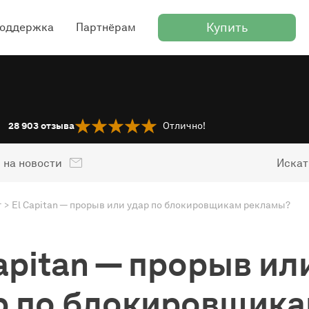
Купить
оддержка
Партнёрам
28 903
отзыва
Отлично!
 на новости
Искат
г
El Capitan — прорыв или удар по блокировщикам рекламы?
apitan — прорыв ил
р по блокировщик