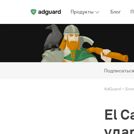
Продукты
Блог
П
Подписаться
AdGuard
Бло
El C
уда