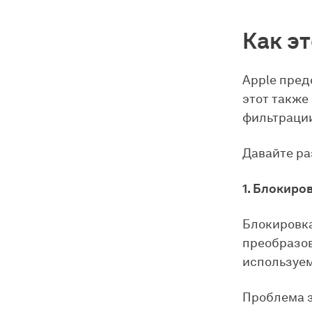
Как э
Apple пред
этот также
фильтрации
Давайте ра
1. Блокиро
Блокировка
преобразов
используем
Проблема з