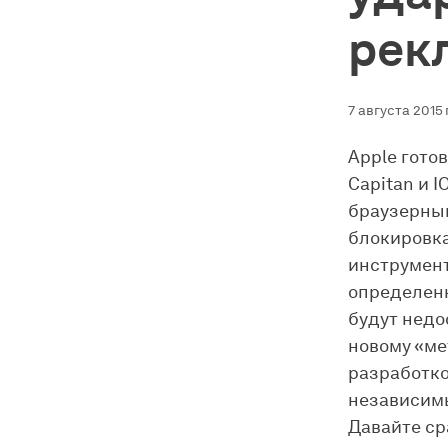
рек
7 августа 2015 
Apple гото
Capitan и 
браузерным
блокировка
инструмент
определенн
будут недо
новому «мет
разработко
независим
Давайте ср