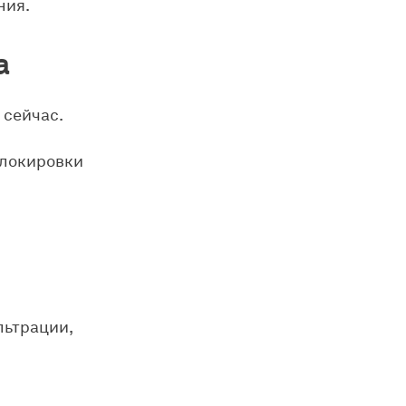
ния.
а
 сейчас.
блокировки
льтрации,