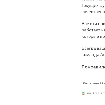
Текущих фу
качественн
Все эти но
работает н
которые пр
Всегда ваш
команда A
Понравил
Обновлено 29 
mr. AdGuar