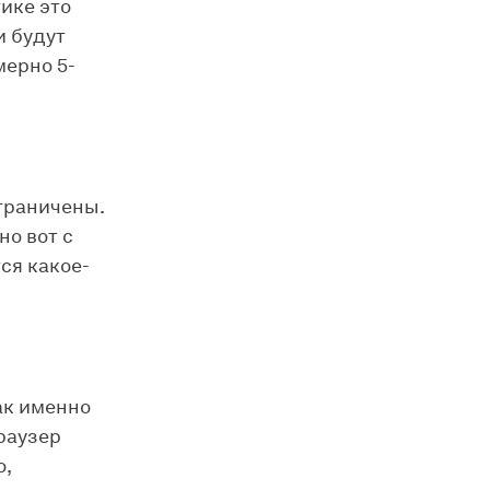
ике это
и будут
ерно 5-
граничены.
о вот с
ся какое-
ак именно
раузер
о,