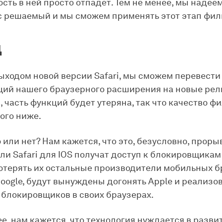
сть в ней просто отпадет. Тем не менее, мы надеем
с решаемый и мы сможем применять этот этап фил
д
 выходом новой версии Safari, мы сможем перевест
ций нашего браузерного расширения на новые рел
 часть функций будет утеряна, так что качество ф
ого ниже.
 или нет? Нам кажется, что это, безусловно, проры
ли Safari для IOS получат доступ к блокировщикам
отерять их остальные производители мобильных б
Google, будут вынуждены догонять Apple и реализо
блокировщиков в своих браузерах.
ее, нам кажется, что технология нуждается в разви