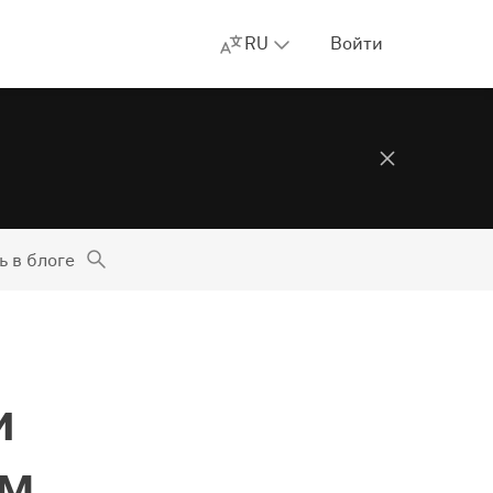
RU
Войти
ь в блоге
и
ам