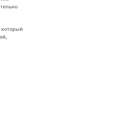
ительно
, который
ей,