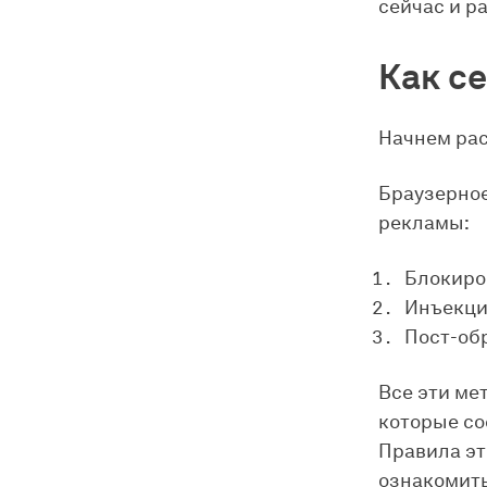
сейчас и р
Как с
Начнем рас
Браузерное
рекламы:
Блокиро
Инъекция
Пост-об
Все эти ме
которые со
Правила эт
ознакомить