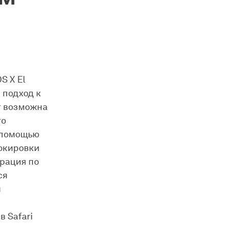
S X El
 подход к
т возможна
го
с помощью
окировки
рация по
ся
я
 Safari