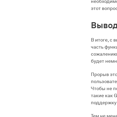
необходимо
этот вопро
Выво
В итоге, с
часть функ
сожалению,
будет немн
Прорыв это
пользовате
Чтобы не п
такие как 
поддержку 
Тем не мен