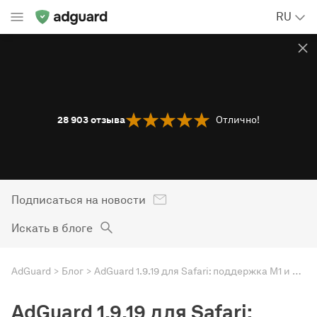
RU
28 903
отзыва
Отлично!
Подписаться на новости
Искать в блоге
AdGuard
Блог
AdGuard 1.9.19 для Safari: поддержка M1 и обновлённый конвертер правил
AdGuard 1.9.19 для Safari: