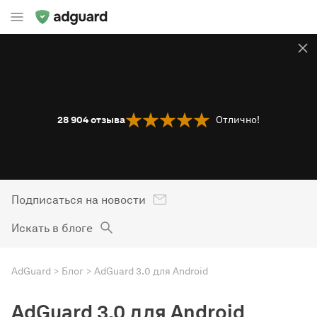
28 904
отзыва
Отлично!
Подписаться на новости
Искать в блоге
AdGuard
Блог
AdGuard 3.0 для Android
AdGuard 3.0 для Android