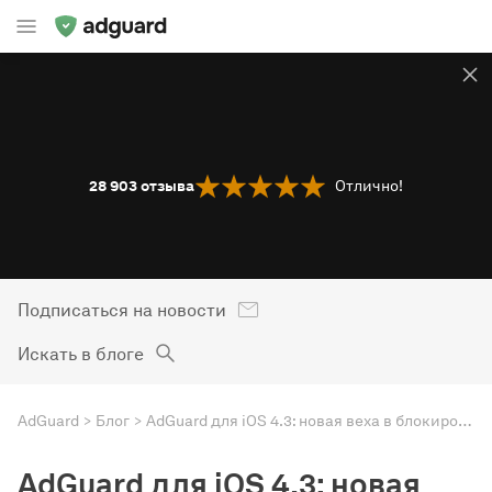
28 903
отзыва
Отлично!
Подписаться на новости
Искать в блоге
AdGuard
Блог
AdGuard для iOS 4.3: новая веха в блокировке рекламы в Safari
AdGuard для iOS 4.3: новая