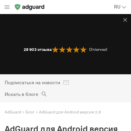
RU
28 903
отзыва
Отлично!
Подписаться на новости
Искать в блоге
AdGuard
Блог
AdGuard для Android версия 2.8
AdGuard для Android версия