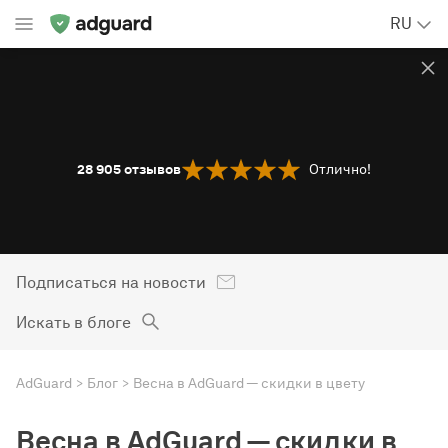
RU
28 905
отзывов
Отлично!
Подписаться на новости
Искать в блоге
AdGuard
Блог
Весна в AdGuard — скидки в цвету
Весна в AdGuard — скидки в