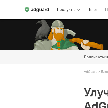
Продукты
Блог
П
Подписаться
AdGuard
Бло
Улу
AdG