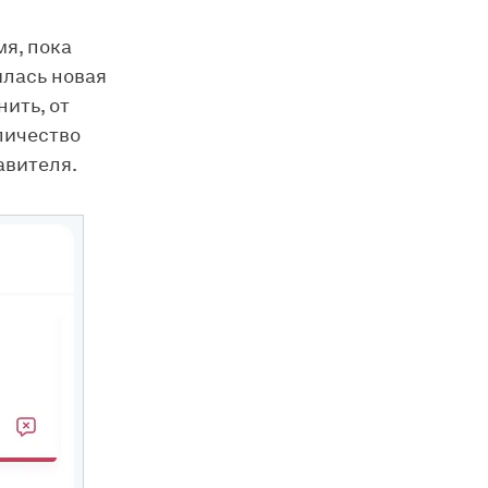
мя, пока
лась новая
нить, от
личество
авителя.