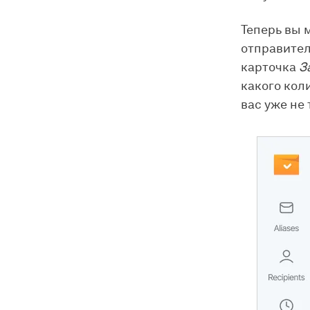
Теперь вы 
отправител
карточка
З
какого кол
вас уже не