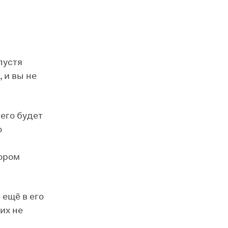
пустя
 и вы не
его будет
о
тором
 ещё в его
их не