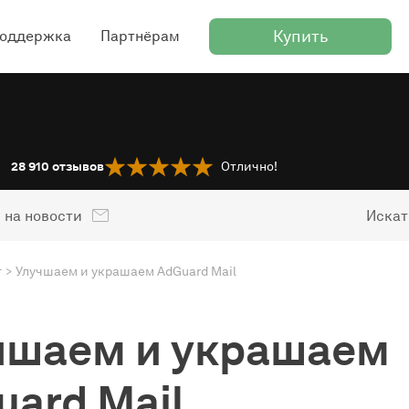
Купить
оддержка
Партнёрам
28 910
отзывов
Отлично!
 на новости
Искат
г
Улучшаем и украшаем AdGuard Mail
чшаем и украшаем
uard Mail