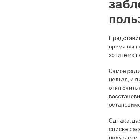
забл
поль
Представим
время вы п
хотите их п
Самое ради
нельзя, и 
отключить 
восстанови
остановимс
Однако, да
списке рас
получаете.