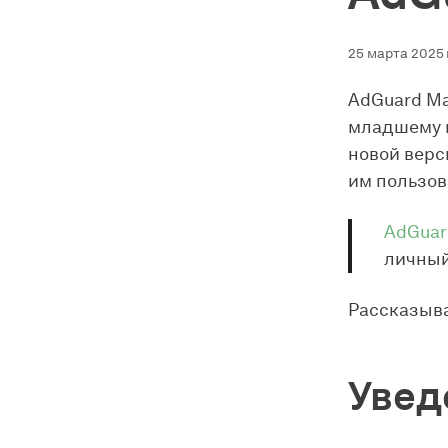
25 марта 2025 
AdGuard Ma
младшему в
новой верс
им пользов
AdGuar
личный
Рассказыва
Увед