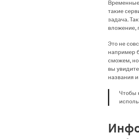
Временные 
такие серв
задача. Та
вложение, 
Это не сов
например б
сможем, но
вы увидите
названия и
Чтобы 
исполь
Инфо