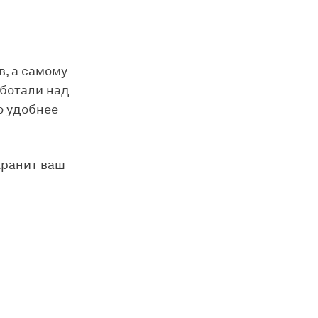
в, а самому
аботали над
о удобнее
хранит ваш