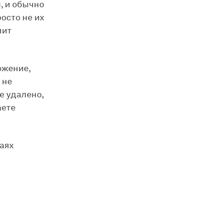
, и обычно
осто не их
лит
ожение,
 не
е удалено,
аете
чаях