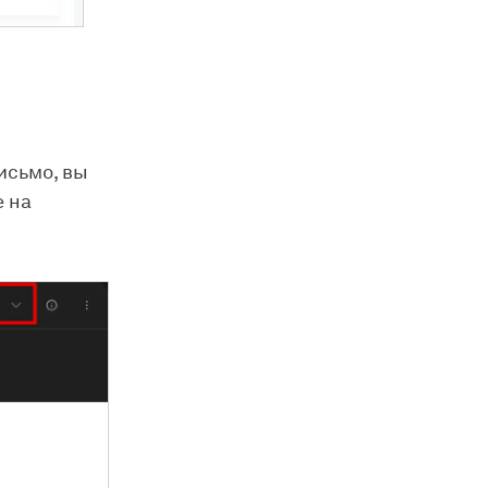
исьмо, вы
е на