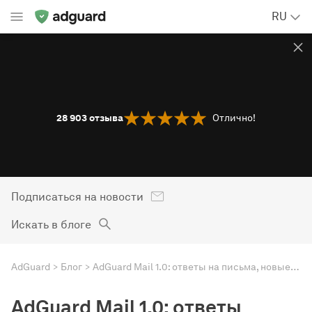
RU
28 903
отзыва
Отлично!
Подписаться на новости
Искать в блоге
AdGuard
Блог
AdGuard Mail 1.0: ответы на письма, новые домены, улучшения и подписка
AdGuard Mail 1.0: ответы