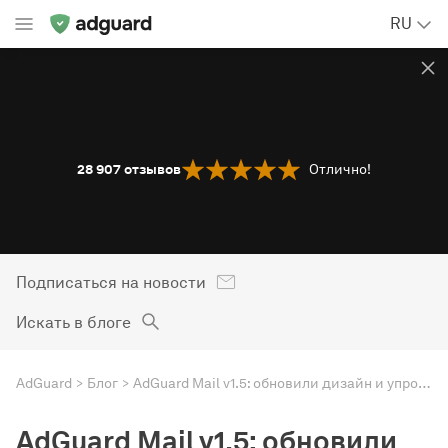
RU
28 907
отзывов
Отлично!
Подписаться на новости
Искать в блоге
AdGuard
Блог
AdGuard Mail v1.5: обновили дизайн и упростили обновления
AdGuard Mail v1.5: обновили