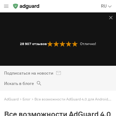
RU
28 907
отзывов
Отлично!
Подписаться на новости
Искать в блоге
AdGuard
Блог
Все возможности AdGuard 4.0 для Android: Фаервол
Все возможности AdGuard 4.0