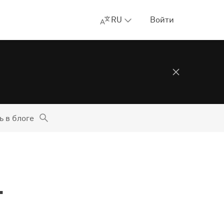
RU
Войти
ь в блоге
—