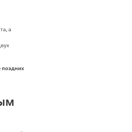
та, а
двух
е поздних
ным