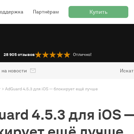
Купить
оддержка
Партнёрам
28 905
отзывов
Отлично!
 на новости
Искат
г
AdGuard 4.5.3 для iOS — блокирует ещё лучше
ard 4.5.3 для iOS 
кирует ещё лучше