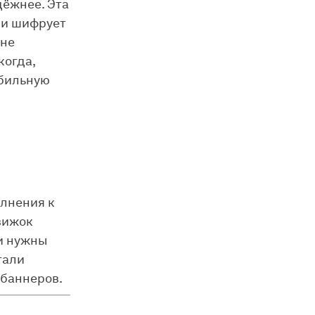
дёжнее. Эта
 и шифрует
 не
когда,
обильную
лнения к
вижок
и нужны
тали
 баннеров.