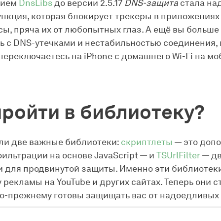
нием
DnsLibs
до версии 2.5.17
DNS-защита
стала на
ункция, которая блокирует трекеры в приложениях
ы, пряча их от любопытных глаз. А ещё вы больше
ь с DNS-утечками и нестабильностью соединения, 
переключаетесь на iPhone с домашнего Wi-Fi на м
пройти в библиотеку?
ли две важные библиотеки:
скриптлеты
— это допо
ильтрации на основе JavaScript — и
TSUrlFilter
— д
 для продвинутой защиты. Именно эти библиотек
 рекламы на YouTube и других сайтах. Теперь они с
о-прежнему готовы защищать вас от надоедливых