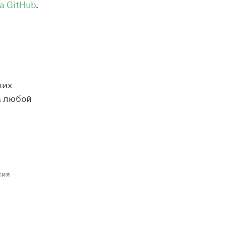
а GitHub
.
ших
а любой
сия