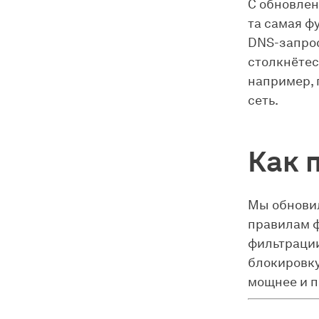
С обновле
та самая ф
DNS-запрос
столкнётес
например, 
сеть.
Как 
Мы обнови
правилам ф
фильтрации
блокировку
мощнее и п