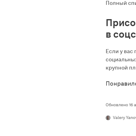
Полный спи
Присо
в соц
Если у вас
социальных
крупной пл
Понравил
Обновлено 16 а
Valery Yano