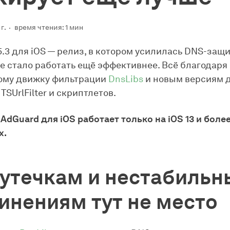
г.
время чтения: 1 мин
5.3 для iOS — релиз, в котором усилилась DNS-защи
 стало работать ещё эффективнее. Всё благодаря
ому движку фильтрации
DnsLibs
и новым версиям 
TSUrlFilter и скриптлетов.
 AdGuard для iOS работает только на iOS 13 и боле
х.
утечкам и нестабиль
инениям тут не место