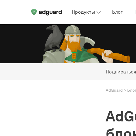
Продукты
Блог
П
Подписаться
AdGuard
Бло
AdGu
бло