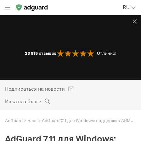
RU
28 915
отзывов
Отлично!
Подписаться на новости
Искать в блоге
AdGuard
Блог
AdGuard 7.11 для Windows: поддержка ARM-процессоров, фильтрация DNS-over-HTTPS и кое-что ещё
AdGuard 7.11 для Windows: