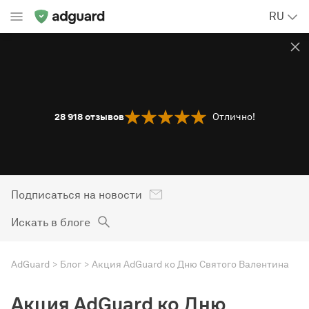
RU
28 918
отзывов
Отлично!
Подписаться на новости
Искать в блоге
AdGuard
Блог
Акция AdGuard ко Дню Святого Валентина
Акция AdGuard ко Дню