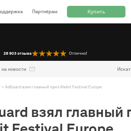
Купить
оддержка
Партнёрам
28 903
отзыва
Отлично!
 на новости
Искат
г
AdGuard взял главный приз Webit Festival Europe
uard взял главный 
t Festival Europe