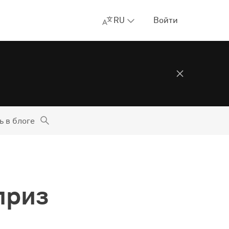
RU
Войти
ь в блоге
приз