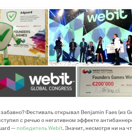
 забавно? Фестиваль открывал Benjamin Faes (из Go
ступил с речью о негативном эффекте антибаннеро
uard —
победитель Webit
. Значит, несмотря ни на чт