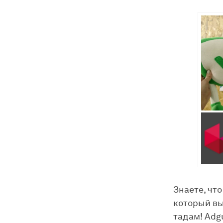
Знаете, что
который вы
тадам! Adg