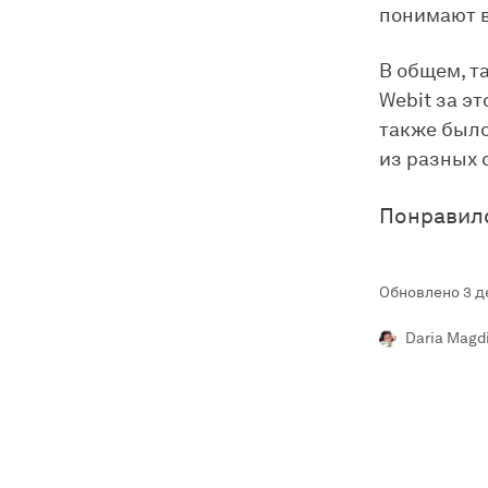
понимают в
В общем, т
Webit за э
также было
из разных 
Понравил
Обновлено 3 д
Daria Magd