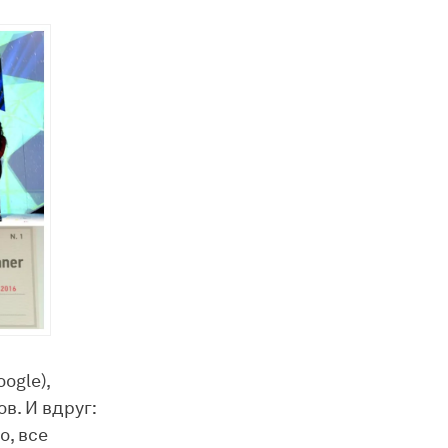
ogle),
в. И вдруг:
о, все