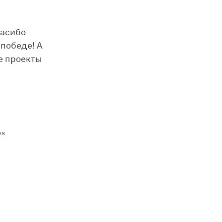
пасибо
 победе! А
е проекты
ws