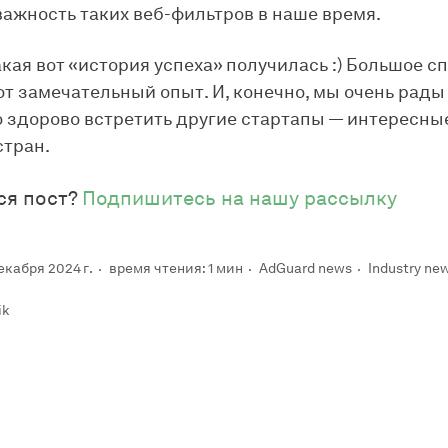
ажность таких веб-фильтров в наше время.
акая вот «история успеха» получилась :) Большое с
тот замечательный опыт. И, конечно, мы очень рады
 здорово встретить другие стартапы — интересны
стран.
ся пост?
Подпишитесь на нашу рассылку
екабря 2024 г.
время чтения: 1 мин
AdGuard news
Industry ne
ik