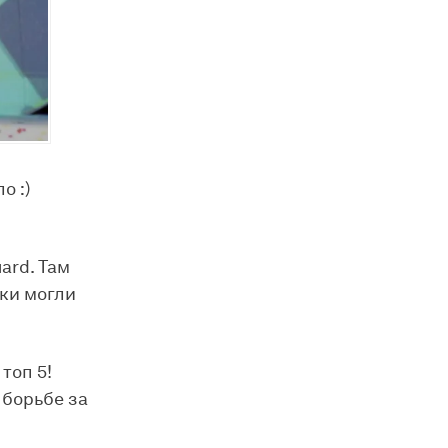
о :)
ard. Там
ики могли
топ 5!
 борьбе за