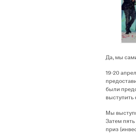
Да, мы сам
19-20 апре
предостави
были предс
выступить 
Мы выступи
Затем пять
приз (инвес