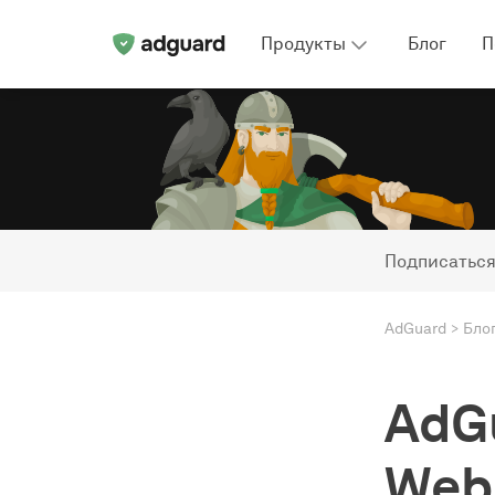
Продукты
Блог
П
Подписаться
AdGuard
Бло
AdG
Webi