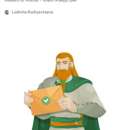
AdGuard for Android
Новости индустрии
Ludmila Kudryavtseva