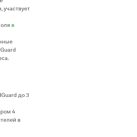
е
, участвует
поля
в
енные
dGuard
рса.
Guard до 3
ером 4
телей в