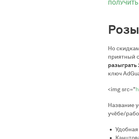
ПОЛУЧИТЬ
Розы
Но скидкам
приятный 
разыграть 
ключ AdGua
<img src="
h
Название у
учёбе/работ
Удобная 
Канцтов