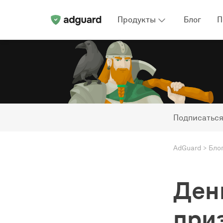
Продукты
Блог
П
Подписаться
AdGuard
Бло
Ден
при