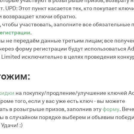
которые участвуют в розыгрыше призов, возврату н
. UPD: Этот пункт касается тех, кто покупает ключи
и возвращает ключи обратно.
, чтобы участвовать, заполните все обязательные 
егистрации
.
мы не передаём данные третьим лицам; все получ
через форму регистрации будут использоваться A
 Limited исключительно в целях проведения конку
тожим:
кидки
на покупку/продление/улучшение ключей Ad
роме того, если у вас уже есть ключ - вы можете
ать в розыгрыше призов, заполнив эту
форму
. Веч
ы в случайном порядке выберем и объявим победи
Удачи! :)