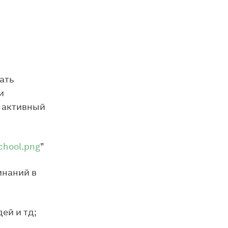
ать
и
ь активный
chool.png
"
инаний в
ей и тд;