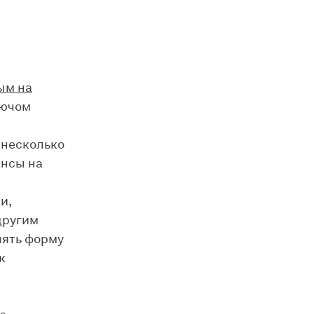
ым на
ючом
 несколько
ансы на
и,
другим
нять форму
к