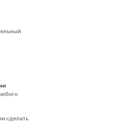
тельный
ии
любого
ли сделать