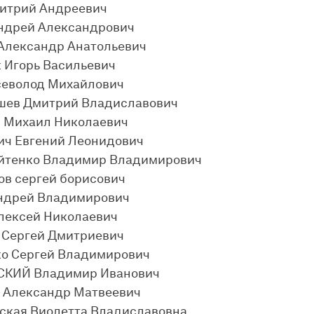
итрий Андреевич
ндрей Александрович
Александр Анатольевич
 Игорь Васильевич
севолод Михайлович
ев Дмитрий Владиславович
 Михаил Николаевич
ич Евгений Леонидович
йтенко Владимир Владимирович
ов сергей борисович
ндрей Владимирович
лексей Николаевич
 Сергей Дмитриевич
о Сергей Владимирович
КИЙ Владимир Иванович
 Александр Матвеевич
ская Виолетта Владиславовна