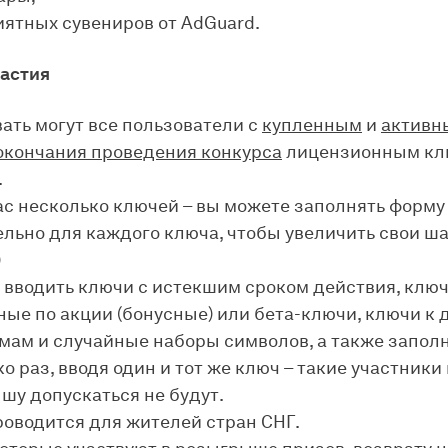
иятных сувениров от AdGuard.
астия
ать могут все пользователи с
купленным
и
активн
окончания проведения конкурса
лицензионным кл
.
ас несколько ключей – вы можете заполнять форму
ельно для каждого ключа, чтобы увеличить свои ш
)
 вводить ключи с истекшим сроком действия, ключ
ые по акции (бонусные) или бета-ключи, ключи к 
мам и случайные наборы символов, а также запол
о раз, вводя один и тот же ключ – такие участники 
шу допускаться не будут.
роводится для жителей стран СНГ.