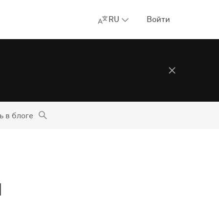
RU
Войти
ь в блоге
и