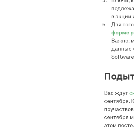
Ключи, 
подлежат
в акции 
Для того
форме р
Важно: 
данные 
Software
Поды
Вас ждут
с
сентября. К
поучаствов
сентября м
этом посте. 