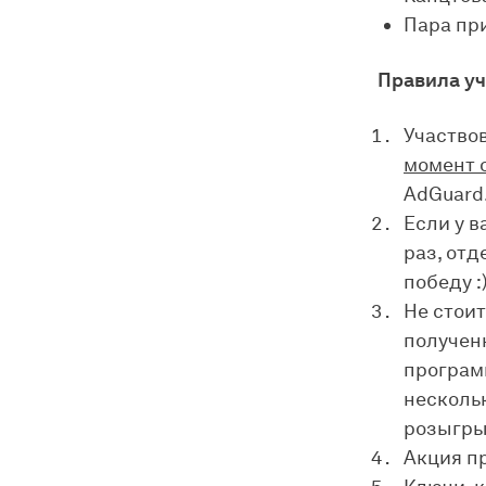
Пара пр
Правила уч
Участвов
момент 
AdGuard
Если у в
раз, отд
победу :
Не стоит
полученн
програм
нескольк
розыгры
Акция п