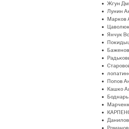
Жгун Дм
Лунин А
Марков 
Цаволюк
Янчук В
Покидыш
Баженов
Радьков
Старово
лопатин
Попов А
Кашко А
Боднарь
Марченк
КАРПЕНС
Данилов
Романов