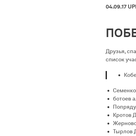
04.09.17 UP
ПОБ
Друзья, сп
список уча
Коб
Семенко
ботоев 
Попряду
Кротов 
Жерново
Тырлов 