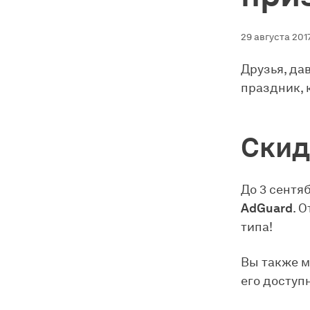
29 августа 2017
Друзья, да
праздник, 
Скид
До 3 сентя
AdGuard
. 
типа!
Вы также м
его доступ