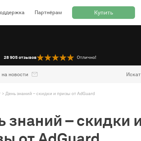
Купить
оддержка
Партнёрам
28 905
отзывов
Отлично!
 на новости
Искат
г
День знаний – скидки и призы от AdGuard
ь знаний – скидки 
зы от AdGuard