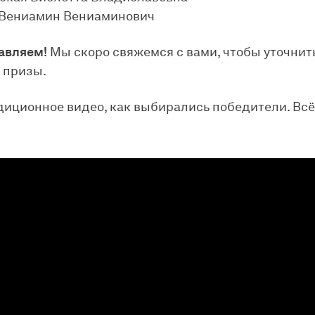
 Вениамин Вениаминович
авляем!
Мы скоро свяжемся с вами, чтобы уточнить
 призы.
адиционное видео, как выбирались победители. Всё