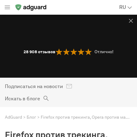
RU
28 908
отзывов
Отлично!
Подписаться на новости
Искать в блоге
AdGuard
Блог
Firefox против трекинга, Opera против майнинга. Пора выбрасывать адблокер?
Firefox против трекинга,