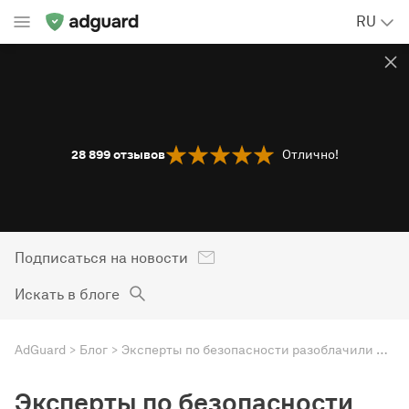
RU
28 899
отзывов
Отлично!
Подписаться на новости
Искать в блоге
AdGuard
Блог
Эксперты по безопасности разоблачили RoughTed — вредоносную рекламу, которая умела обходить блокировщики
Эксперты по безопасности