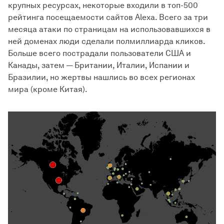
крупных ресурсах, некоторые входили в топ-500
рейтинга посещаемости сайтов Alexa. Всего за три
месяца атаки по страницам на использовавшихся в
ней доменах люди сделали полмиллиарда кликов.
Больше всего пострадали пользователи США и
Канады, затем — Британии, Италии, Испании и
Бразилии, но жертвы нашлись во всех регионах
мира (кроме Китая).