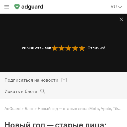
RU
28 908
отзывов
Отлично!
Подписаться на новости
Искать в блоге
AdGuard
Блог
Новый год — старые лица: Meta, Apple, TikTok и Twitter. Дайджест AdGuard
Новый год — старые лица: