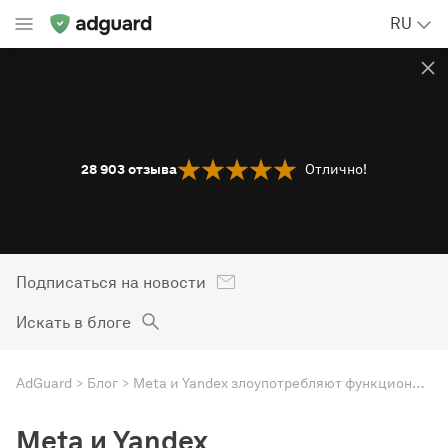
RU
28 903
отзыва
Отлично!
Подписаться на новости
Искать в блоге
AdGuard
Блог
Meta и Yandex злоупотребляют функциональностью протоколов с целью тайного отслеживания пользователей — даже в приватном режиме
Meta и Yandex