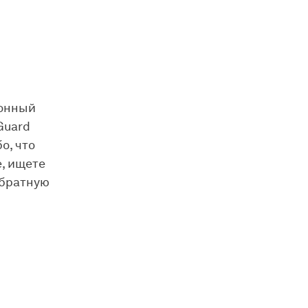
ионный
Guard
о, что
, ищете
обратную