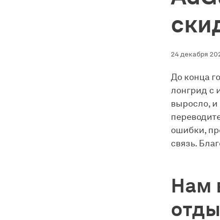
ски
24 декабря 202
До конца г
лонгрид с 
выросло, и
переводите
ошибки, пр
связь. Бла
Нам 
отды