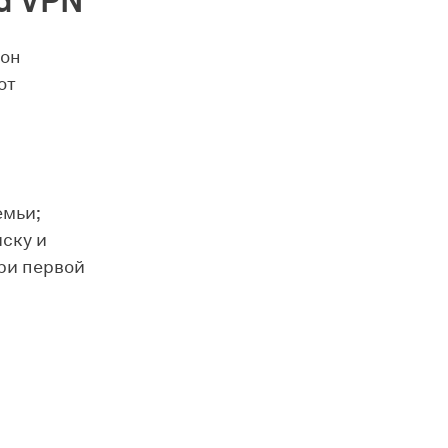
d VPN
 он
от
емьи;
ску и
ри первой