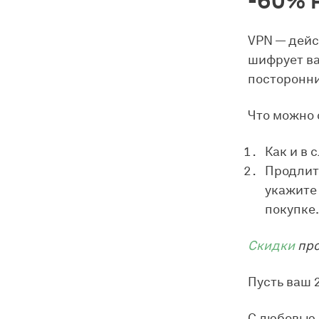
-60% 
VPN — дейс
шифрует ва
посторонни
Что можно 
Как и в 
Продлит
укажите
покупке
Скидки
про
Пусть ваш 
С любовью,