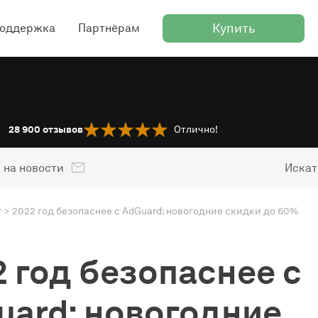
Купить
оддержка
Партнёрам
28 900
отзывов
Отлично!
 на новости
Искат
г
2022 год безопаснее с AdGuard: новогодние скидки до 60%
 год безопаснее с
uard: новогодние