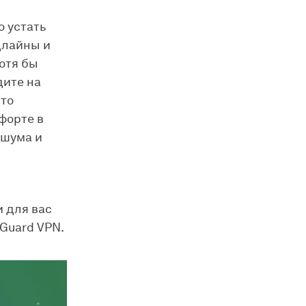
 устать
длайны и
хотя бы
дите на
что
форте в
 шума и
и для вас
Guard VPN.