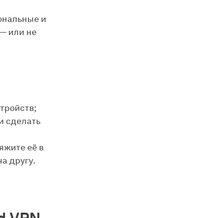
ональные и
— или не
тройств;
и сделать
яжите её в
а другу.