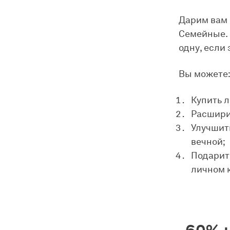
Дарим вам 
Семейные. 
одну, если 
Вы можете
Купить л
Расшири
Улучшить
вечной;
Подарить
личном к