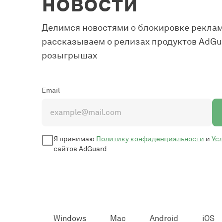
новости
Делимся новостями о блокировке реклам
рассказываем о релизах продуктов AdGua
розыгрышах
Email
Я принимаю
Политику конфиденциальности
и
Ус
сайтов AdGuard
Windows
Mac
Android
iOS