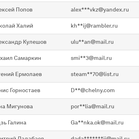
ексей Попов
alex***vkz@yandex.ru
колай Халий
kh**ij@rambler.ru
ександр Кулешов
ulu**an@mail.ru
хаил Самаркин
smi**3@mail.ru
гений Ермолаев
steam**70@list.ru
нис Горностаев
D**@chelny.com
на Мигунова
por**lia@mail.ru
дзь Галина
Ga**nka.ok@mail.ru
итрий Дадабаев
dada*******ii@mail.ru