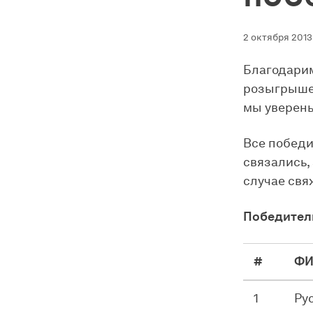
2 октября 2013 
Благодарим
розыгрыше 
мы уверены
Все победи
связались,
случае свя
Победител
#
Ф
1
Ру