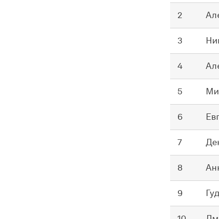
2
Ал
3
Ни
4
Ал
5
Ми
6
Ев
7
Де
8
Ан
9
Гу
10
Дм