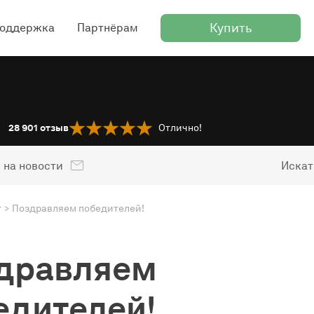
Купить
оддержка
Партнёрам
28 901
отзыв
Отлично!
 на новости
Искат
г
Поздравляем победителей!
дравляем
едителей!