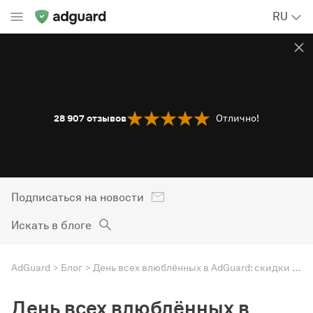
RU
28 907
отзывов
Отлично!
Подписаться на новости
Искать в блоге
AdGuard
Блог
День всех влюблённых в AdGuard: скидки до 75%
День всех влюблённых в