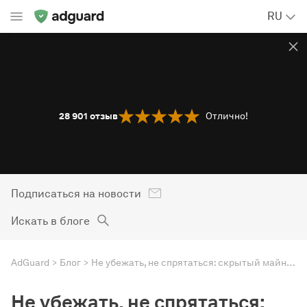
RU
28 901
отзыв
Отлично!
Подписаться на новости
Искать в блоге
AdGuard
Блог
Не убежать, не спрятаться: скрытый майнинг теперь и на Youtube
Не убежать, не спрятаться: