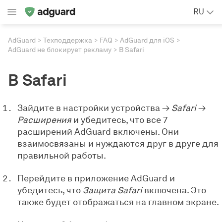
RU
AdGuard
Техподдержка
FAQ
AdGuard для iOS
AdGuard не блокирует рекламу
В Safari
В Safari
Зайдите в настройки устройства →
Safari
→
Расширения
и убедитесь, что все 7
расширений AdGuard включены. Они
взаимосвязаны и нуждаются друг в друге для
правильной работы.
Перейдите в приложение AdGuard и
убедитесь, что
Защита Safari
включена. Это
также будет отображаться на главном экране.