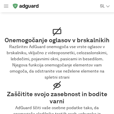
SL
Onemogočanje oglasov v brskalnikih
Razširitev AdGuard onemogoča vse vrste oglasov v
brskalniku, vključno z videoposnetki, celozaslonskimi,
lebdečimi, pojavnimi okni, pasicami in besedilom.
Njegova funkcija onemogočanje elementov vam
omogoča, da odstranite vse neželene elemente na
spletni strani
Zaščitite svojo zasebnost in bodite
varni
AdGuard ščiti vaše osebne podatke tako, da
onemogoča sledilnike tretjih oseb, vohunsko in