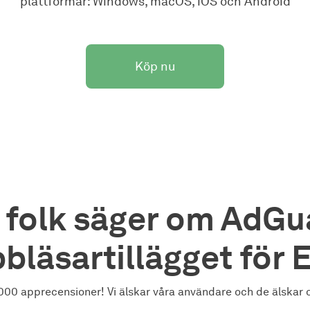
plattformar: Windows, macOS, iOS och Android
Köp nu
 folk säger om AdGu
bläsartillägget för 
00 apprecensioner! Vi älskar våra användare och de älskar o