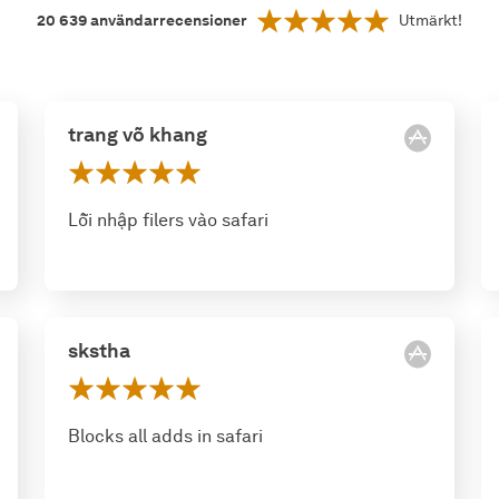
20 639
användarrecensioner
Utmärkt!
trang võ khang
Lỗi nhập filers vào safari
skstha
Blocks all adds in safari