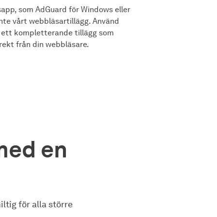
sapp, som AdGuard för Windows eller
nte vårt webbläsartillägg. Använd
, ett kompletterande tillägg som
irekt från din webbläsare.
med en
ig för alla större