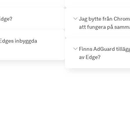
 Edge?
Jag bytte från Chrom
att fungera på samm
 Edges inbyggda
Finns AdGuard tillägg
av Edge?