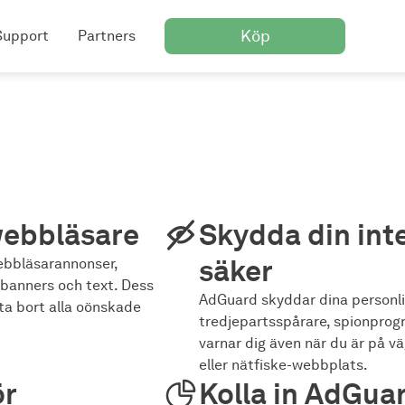
Köp
Support
Partners
webbläsare
Skydda din inte
säker
webbläsarannonser,
, banners och text. Dess
AdGuard skyddar dina personl
ta bort alla oönskade
tredjepartsspårare, spionpro
varnar dig även när du är på vä
eller nätfiske-webbplats.
ör
Kolla in AdGua