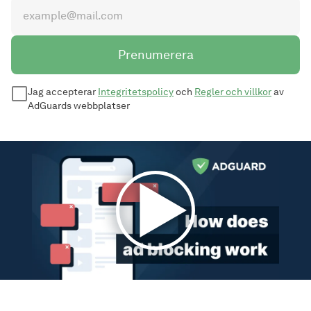
Prenumerera
Jag accepterar
Integritetspolicy
och
Regler och villkor
av
AdGuards webbplatser