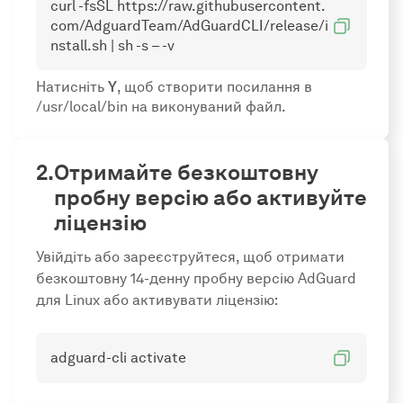
curl -fsSL https://raw.githubusercontent.
com/AdguardTeam/AdGuardCLI/release/i
nstall.sh | sh -s – -v
Натисніть
Y
, щоб створити посилання в
/usr/local/bin на виконуваний файл.
Отримайте безкоштовну
пробну версію або активуйте
ліцензію
Увійдіть або зареєструйтеся, щоб отримати
безкоштовну 14-денну пробну версію AdGuard
для Linux або активувати ліцензію:
adguard-cli activate