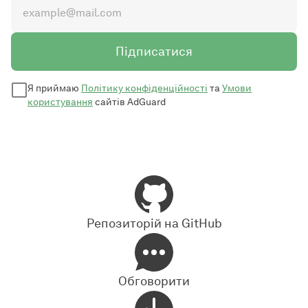
Підписатися
Я приймаю
Політику конфіденційності
та
Умови
користування
сайтів AdGuard
Репозиторій на GitHub
Обговорити