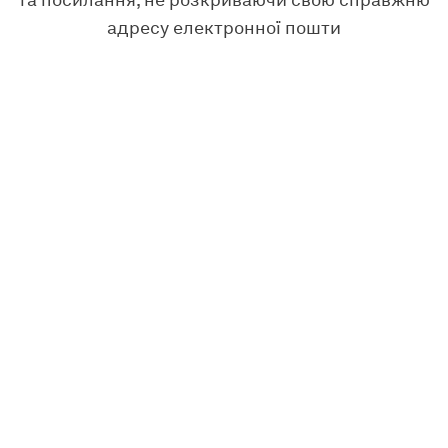
та посилання, не розкриваючи свою справжню
адресу електронної пошти