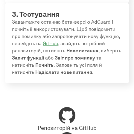
3. Тестування
Завантажте останню бета-версію AdGuard і
почніть її використовувати. Щоб повідомити
про помилку або запропонувати нову функцію,
перейдіть на
GitHub
, знайдіть потрібний
репозиторій, натисніть
Нове питання
, виберіть
Запит функції
або
Звіт про помилку
та
натисніть
Почніть
. Заповніть усі поля й
натисніть
Надіслати нове питання
.
Репозиторій на GitHub