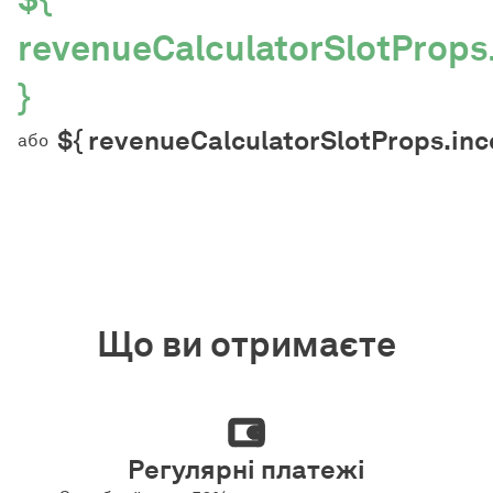
revenueCalculatorSlotProp
}
${ revenueCalculatorSlotProps.in
або
Що ви отримаєте
Регулярні платежі