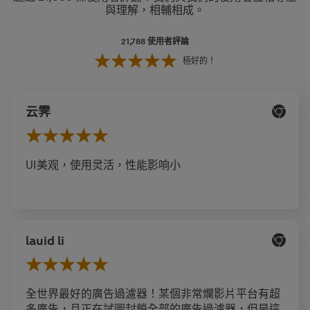
與理解，相輔相成。
21,788
使用者評論
極好的！
云霁
UI美观，使用灵活，性能影响小
lauid li
全世界最好的廣告過濾器！某個非常爛影片平台有超
多廣告，且正在試圖封鎖全部的廣告過濾器，但是這