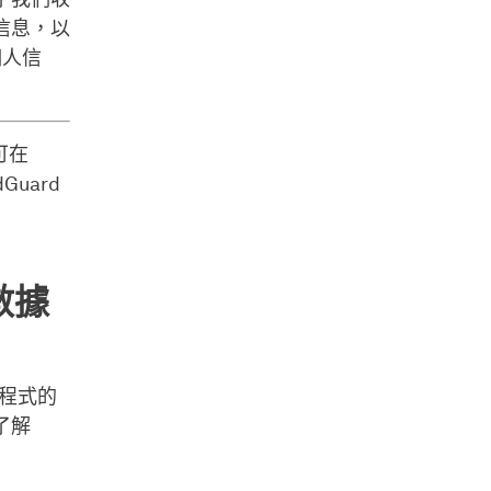
信息，以
個人信
可在
uard
數據
用程式的
了解