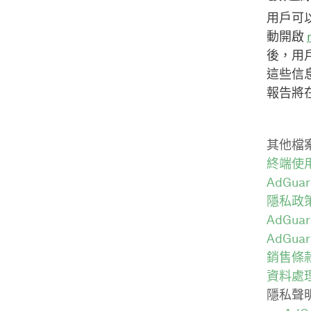
用戶可以
動開啟
後，用
這些信
報告將
其他檔
終端使
AdGua
隱私政
AdGu
AdGua
銷售條
資料處
隱私聲