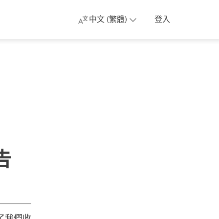
中文 (繁體)
登入
告
了我們收