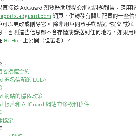
直接從 AdGuard 瀏覽器助理提交網站問題報告。應用
reports.adguard.com
網頁，併轉發有關其配置的一些信
戶可以更改或刪除它。 除非用戶同意手動點選 “提交 ”按
息，否則這些信息都不會存儲或發送到任何地方。如果用
在
GitHub
上公開（但匿名）。
案：
用者授權合約
rd 匿名信箱的 EULA
策
ard 網站的隱私政策
rd 帳戶和 AdGuard 網站的條款和條件
款
理協定
明：