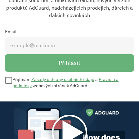
ochraně soukromí a blokování reklam, nových verzích
produktů AdGuard, nadcházejících prodejích, dárcích a
dalších novinkách
Email
Přihlásit
Přijímám
Zásady ochrany osobních údajů
a
Pravidla a
podmínky
webových stránek AdGuard