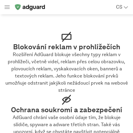
CS
Blokování reklam v prohlížečích
Rozšíření AdGuard blokuje všechny typy reklam v
prohlížeči, včetně videí, reklam přes celou obrazovku,
plovoucích reklam, vyskakovacích oken, bannerů a
textových reklam. Jeho funkce blokování prvků
umožňuje odstranit jakýkoli nežádoucí prvek na webové
stránce
Ochrana soukromí a zabezpečení
AdGuard chrání vaše osobní údaje tím, že blokuje
slídiče, spyware a adware třetích stran. Také vás
upozorní, když se chystáte navštívit potenciálně