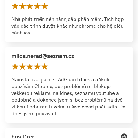
Nhà phát triển nên nâng cấp phần mềm. Tích hợp
vào các trình duyệt khác như chrome cho hệ điều
hành ios
milos.nerad@seznam.cz
Nainstaloval jsem si AdGuard dnes a ačkoli
používám Chrome, bez problémů mi blokuje
veškerou reklamu na idnes, seznamu youtube a
podobně a dokonce jsem si bez problémů na dvě
kliknutí odstranil i velmi rušivé covid počítadlo. Do
dnes jsem používal1
hostl1rer