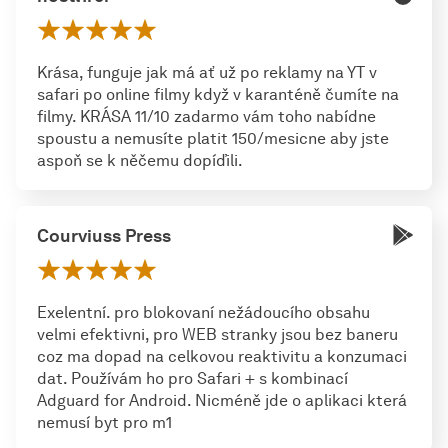
Krása, funguje jak má ať už po reklamy na YT v
safari po online filmy když v karanténě čumíte na
filmy. KRÁSA 11/10 zadarmo vám toho nabídne
spoustu a nemusíte platit 150/mesicne aby jste
aspoň se k něčemu dopíďili.
Courviuss Press
Exelentní. pro blokovaní nežádoucího obsahu
velmi efektivni, pro WEB stranky jsou bez baneru
coz ma dopad na celkovou reaktivitu a konzumaci
dat. Používám ho pro Safari + s kombinací
Adguard for Android. Nicméně jde o aplikaci která
nemusí byt pro m1